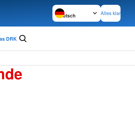
Sprache wechseln zu
Alles klar
as DRK
nde