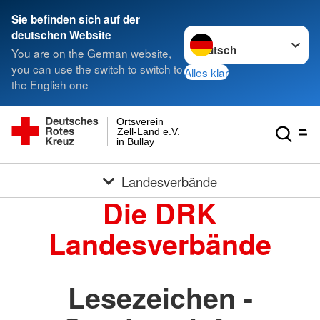
Sie befinden sich auf der
Sprache wechseln zu
deutschen Website
You are on the German website,
you can use the switch to switch to
Alles klar
the English one
Ortsverein
Zell-Land e.V.
in Bullay
Landesverbände
Die DRK
Landesverbände
Lesezeichen -