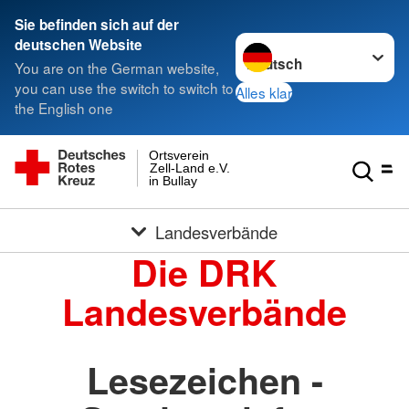
Sie befinden sich auf der
Sprache wechseln zu
deutschen Website
You are on the German website,
you can use the switch to switch to
Alles klar
the English one
Ortsverein
Zell-Land e.V.
in Bullay
Landesverbände
Die DRK
Landesverbände
Lesezeichen -