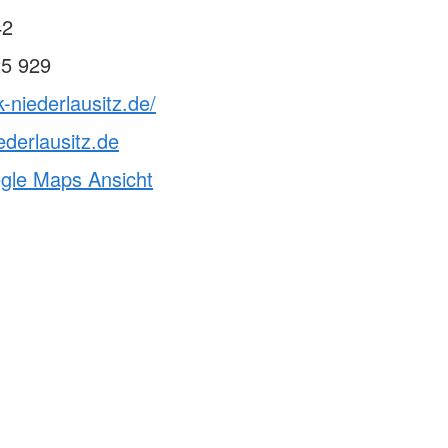
42
25 929
-niederlausitz.de/
ederlausitz.de
ogle Maps Ansicht