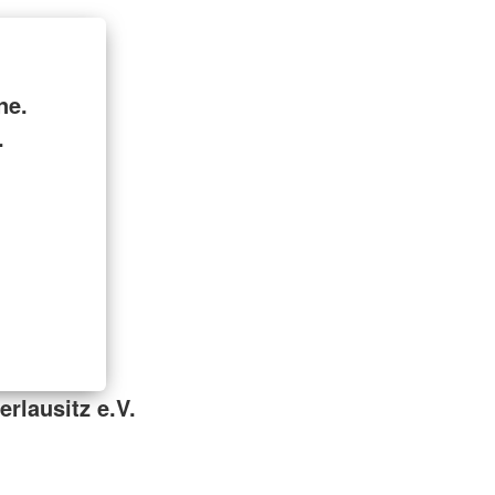
ne.
.
rlausitz e.V.