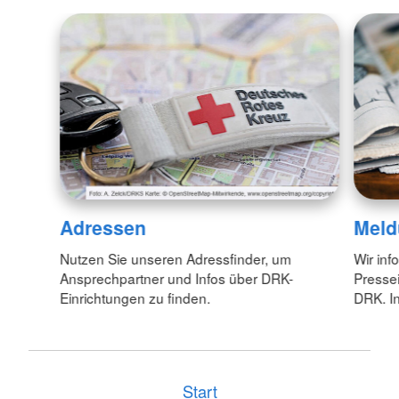
Adressen
Meld
Nutzen Sie unseren Adressfinder, um
Wir inf
Ansprechpartner und Infos über DRK-
Pressei
Einrichtungen zu finden.
DRK. In
Start