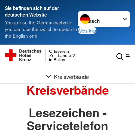
Sie befinden sich auf der
Sprache wechseln zu
deutschen Website
You are on the German website,
you can use the switch to switch to
Alles klar
the English one
Ortsverein
Zell-Land e.V.
in Bullay
Kreisverbände
Kreisverbände
Lesezeichen -
Servicetelefon