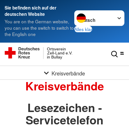
Sie befinden sich auf der
Sprache wechseln zu
deutschen Website
You are on the German website,
you can use the switch to switch to
Alles klar
the English one
Ortsverein
Zell-Land e.V.
in Bullay
Kreisverbände
Kreisverbände
Lesezeichen -
Servicetelefon